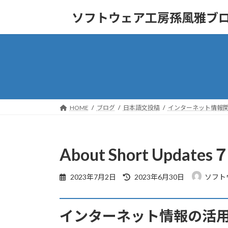
コ
ナ
ソフトウェア工房孫風雅ブ
ン
ビ
テ
ゲ
ン
ー
ツ
シ
へ
ョ
ス
ン
キ
に
ッ
移
HOME
ブログ
日本語文投稿
インターネット情報
プ
動
About Short Updates
最
2023年7月2日
2023年6月30日
ソフト
終
更
新
インターネット情報の活
日
時