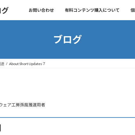
ログ
お問い合わせ
有料コンテンツ購入について
個
ブログ
関連
About Short Updates７
７
ウェア工房孫風雅運用者
用