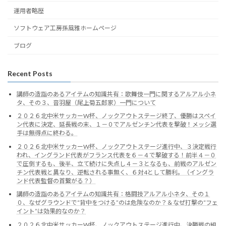
運用者略歴
ソフトウェア工房孫風雅ホームページ
ブログ
Recent Posts
講師の造詣のあるアイテムの知識共有：歌舞伎一門に関するアルアル小ネ
タ、その３、音羽屋（尾上菊五郎家）一門について
２０２６北中米サッカーW杯、ノックアウトステージ終了、優勝はスペイ
ン代表に決定、延長戦の末、１－０でアルゼンチン代表を撃破！メッシ選
手は無得点に終わる。
２０２６北中米サッカーW杯、ノックアウトステージ進行中、３決定戦行
われ、イングランド代表がフランス代表を６－４で撃破する！前半４－０
で圧倒するも、後半、立て続けに失点し４－３となるも、前戦のアルゼン
チン代表戦と異なり、逆転される事無く、６対4として勝利。（イングラ
ンド代表監督の首繋がる？）
講師の造詣のあるアイテムの知識共有：格闘技アルアル小ネタ、その１
０、なぜグラウンドで“背中をつける”のは危険なのか？＆なぜ打撃の“フェ
イント”は効果的なのか？
２０２６北中米サッカーW杯、ノックアウトステージ進行中、決勝戦の組