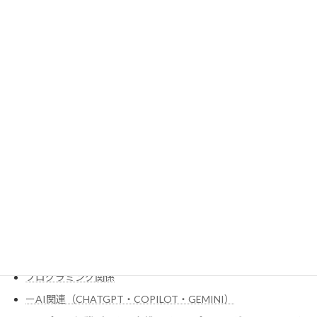
トボール）
スポーツ観戦（ボクシング／キックボクシング／ムエタイ／空
手／格闘技／プロレス）
スポーツ観戦（卓球／バトミントン／テニス／車いすテニス）
スポーツ観戦（室内競技：ビリヤード・キャロムビリヤード・
スヌーカー）
スポーツ観戦（柔道／剣道）
スポーツ観戦（水泳全般・自由形・バタフライ・背泳ぎ・平泳
ぎ）
ダイエット関係
チェス・オセロ
ドラマコメント関係
ハードウェア全般
プログラミング関係
ーAI関連（CHATGPT・COPILOT・GEMINI）