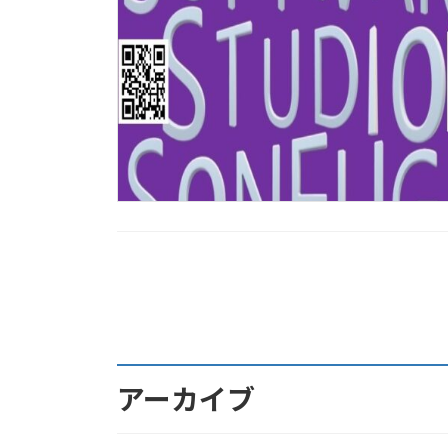
投
稿
の
ペ
アーカイブ
ー