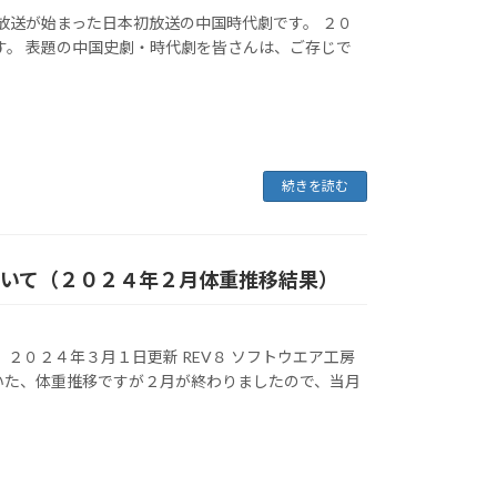
放送が始まった日本初放送の中国時代劇です。 ２０
です。 表題の中国史劇・時代劇を皆さんは、ご存じで
続きを読む
ついて（２０２４年２月体重推移結果）
２０２４年３月１日更新 REV８ ソフトウエア工房
いた、体重推移ですが２月が終わりましたので、当月