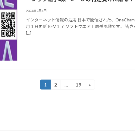
2024年2月4日
インターネット情報の活用 日本で開催された、OneChamp
月１日更新 REV１７ ソフトウエア工房孫風雅です。 
[…]
1
2
…
19
»
固
固
固
定
定
定
ペ
ペ
ペ
ー
ー
ー
ジ
ジ
ジ