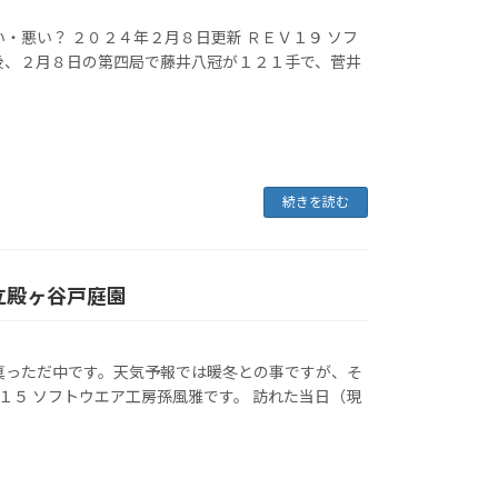
・悪い？ ２０２４年２月８日更新 ＲＥＶ１９ ソフ
後、２月８日の第四局で藤井八冠が１２１手で、菅井
続きを読む
立殿ヶ谷戸庭園
真っただ中です。天気予報では暖冬との事ですが、そ
V１５ ソフトウエア工房孫風雅です。 訪れた当日（現