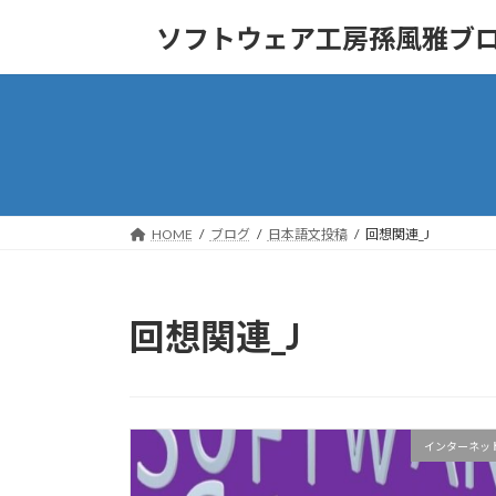
コ
ナ
ソフトウェア工房孫風雅ブ
ン
ビ
テ
ゲ
ン
ー
ツ
シ
へ
ョ
ス
ン
キ
に
ッ
移
HOME
ブログ
日本語文投稿
回想関連_J
プ
動
回想関連_J
インターネッ