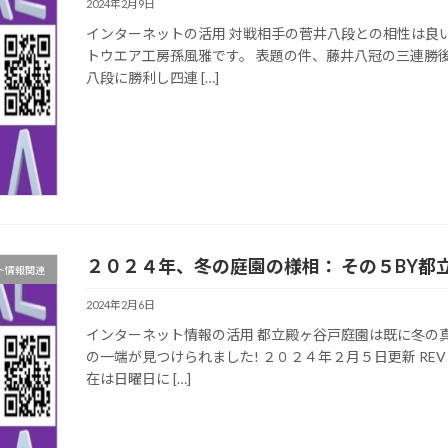
2024年2月9日
インターネットの活用 対戦相手の菅井八段との相性は良い
トウエア工房孫風雅です。 表題の件、藤井八冠の三連勝
八段に勝利し四連 […]
２０２４年、冬の庭園の様相： その５BY都
ト情報関連
2024年2月6日
インターネット情報の活用 都立殿ヶ谷戸庭園は既に冬の
の一端が見つけられました! ２０２４年２月５日更新 RE
在は日曜日に […]