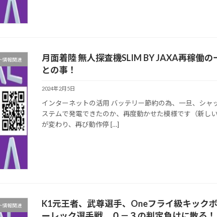
月面着陸 無人探査機SLIM BY JAXA再
ト情報関連
との事！
2024年2月5日
インターネットの活用 バッテリー節約の為、一旦、シャッ
ステムで発電できたのか、再度動かせた模様です（新し
が変わり、再び動作停 […]
K1元王者、武尊選手、Oneフライ級キック
ト情報関連
ーレック選手戦、０－３の判定負けに散る！