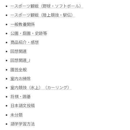
ースポーツ観戦（野球・ソフトボール）
ースポーツ観戦（陸上競技・駅伝）
一般教養関係
公園・庭園・史跡等
商品紹介・感想
回想関連
回想関連_J
園芸全般
室内お掃除
室内競技（氷上）（カーリング）
将棋・囲碁
日本語文投稿
未分類
語学学習方法