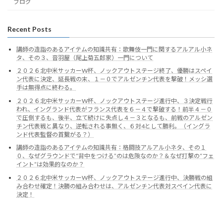
ブログ
Recent Posts
講師の造詣のあるアイテムの知識共有：歌舞伎一門に関するアルアル小ネ
タ、その３、音羽屋（尾上菊五郎家）一門について
２０２６北中米サッカーW杯、ノックアウトステージ終了、優勝はスペイ
ン代表に決定、延長戦の末、１－０でアルゼンチン代表を撃破！メッシ選
手は無得点に終わる。
２０２６北中米サッカーW杯、ノックアウトステージ進行中、３決定戦行
われ、イングランド代表がフランス代表を６－４で撃破する！前半４－０
で圧倒するも、後半、立て続けに失点し４－３となるも、前戦のアルゼン
チン代表戦と異なり、逆転される事無く、６対4として勝利。（イングラ
ンド代表監督の首繋がる？）
講師の造詣のあるアイテムの知識共有：格闘技アルアル小ネタ、その１
０、なぜグラウンドで“背中をつける”のは危険なのか？＆なぜ打撃の“フェ
イント”は効果的なのか？
２０２６北中米サッカーW杯、ノックアウトステージ進行中、決勝戦の組
み合わせ確定！決勝の組み合わせは、アルゼンチン代表対スペイン代表に
決定！