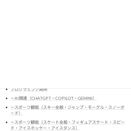
スポーツ観戦（卓球／バトミントン／テニス／車いすテニス）
スポーツ観戦（室内競技：ビリヤード・キャロムビリヤード・
スヌーカー）
スポーツ観戦（柔道／剣道）
スポーツ観戦（水泳全般・自由形・バタフライ・背泳ぎ・平泳
ぎ）
ダイエット関係
チェス・オセロ
ドラマコメント関係
ハードウェア全般
プログラミング関係
ーAI関連（CHATGPT・COPILOT・GEMINI）
ースポーツ観戦（スキー全般・ジャンプ・モーグル・スノーボ
ード）
ースポーツ観戦（スケート全般・フィギュアスケート・スピー
ド・アイスホッケー・アイスダンス）