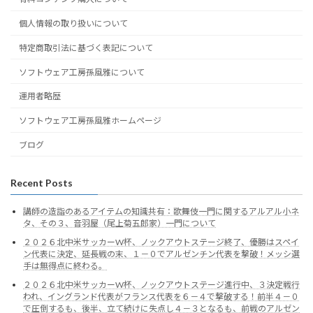
個人情報の取り扱いについて
特定商取引法に基づく表記について
ソフトウェア工房孫風雅について
運用者略歴
ソフトウェア工房孫風雅ホームページ
ブログ
Recent Posts
講師の造詣のあるアイテムの知識共有：歌舞伎一門に関するアルアル小ネ
タ、その３、音羽屋（尾上菊五郎家）一門について
２０２６北中米サッカーW杯、ノックアウトステージ終了、優勝はスペイ
ン代表に決定、延長戦の末、１－０でアルゼンチン代表を撃破！メッシ選
手は無得点に終わる。
２０２６北中米サッカーW杯、ノックアウトステージ進行中、３決定戦行
われ、イングランド代表がフランス代表を６－４で撃破する！前半４－０
で圧倒するも、後半、立て続けに失点し４－３となるも、前戦のアルゼン