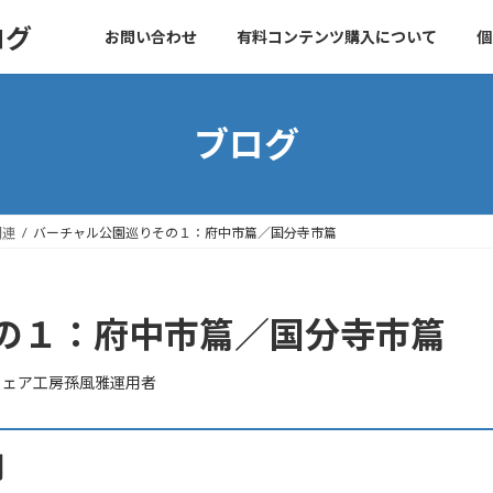
ログ
お問い合わせ
有料コンテンツ購入について
個
ブログ
関連
バーチャル公園巡りその１：府中市篇／国分寺市篇
の１：府中市篇／国分寺市篇
ウェア工房孫風雅運用者
用