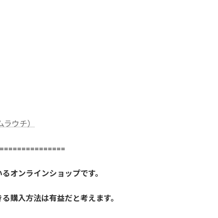
社ムラウチ）
==============
いるオンラインショップです。
きる購入方法は有益だと考えます。