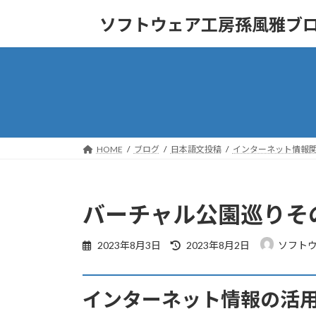
コ
ナ
ソフトウェア工房孫風雅ブ
ン
ビ
テ
ゲ
ン
ー
ツ
シ
へ
ョ
ス
ン
キ
に
ッ
移
HOME
ブログ
日本語文投稿
インターネット情報
プ
動
バーチャル公園巡りそ
最
2023年8月3日
2023年8月2日
ソフト
終
更
新
インターネット情報の活
日
時