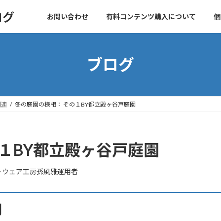
ログ
お問い合わせ
有料コンテンツ購入について
個
ブログ
関連
冬の庭園の様相： その１BY都立殿ヶ谷戸庭園
１BY都立殿ヶ谷戸庭園
トウェア工房孫風雅運用者
用