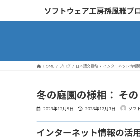
コ
ナ
ソフトウェア工房孫風雅ブ
ン
ビ
テ
ゲ
ン
ー
ツ
シ
へ
ョ
ス
ン
キ
に
ッ
移
HOME
ブログ
日本語文投稿
インターネット情報
プ
動
冬の庭園の様相： その
最
2023年12月5日
2023年12月3日
ソフ
終
更
新
インターネット情報の活
日
時