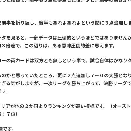
で前半を折り返し、後半もあれよあれよという間に３点追加し
ータを見ると、一部データは圧倒的というほどではありません
約３倍差で、この辺りは、ある意味圧倒的差に思えます。
ローの両カードは双方とも無しという事で、試合自体はかなり
るのかと思っていたところ、更に２点追加し７－０の大勝とな
すぎる気がしますが、一次リーグを勝ち上がって、決勝リーグ
です。
ストリアが他の２か国よりランキングが高い模様です。（オース
表：７位）
様です。