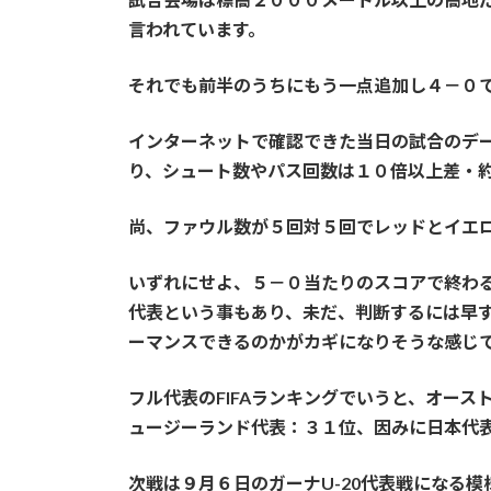
言われています。
それでも前半のうちにもう一点追加し４－０
インターネットで確認できた当日の試合のデ
り、シュート数やパス回数は１０倍以上差・
尚、ファウル数が５回対５回でレッドとイエ
いずれにせよ、５－０当たりのスコアで終わ
代表という事もあり、未だ、判断するには早
ーマンスできるのかがカギになりそうな感じ
フル代表のFIFAランキングでいうと、オー
ュージーランド代表：３１位、因みに日本代
次戦は９月６日のガーナU-20代表戦になる模