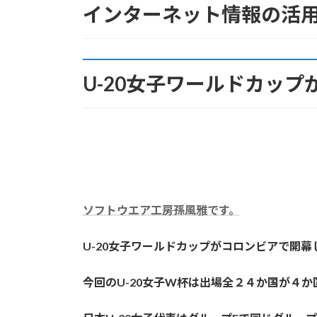
インターネット情報の活
日
時
:
U-20女子ワールドカッ
ソフトウエア工房孫風雅です。
U-20女子ワールドカップがコロンビアで開
今回のU-20女子W杯は出場全２４か国が４