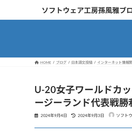
コ
ナ
ソフトウェア工房孫風雅ブ
ン
ビ
テ
ゲ
ン
ー
ツ
シ
へ
ョ
ス
ン
キ
に
ッ
移
HOME
ブログ
日本語文投稿
インターネット情報
プ
動
U-20女子ワールド
ージーランド代表戦勝
最
2024年9月4日
2024年9月3日
ソフト
終
更
新