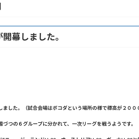
用
プが開幕しました。
幕しました。（試合会場はボコダという場所の様で標高が２００
か国づつの６グループに分かれて、一次リーグを戦うようです。