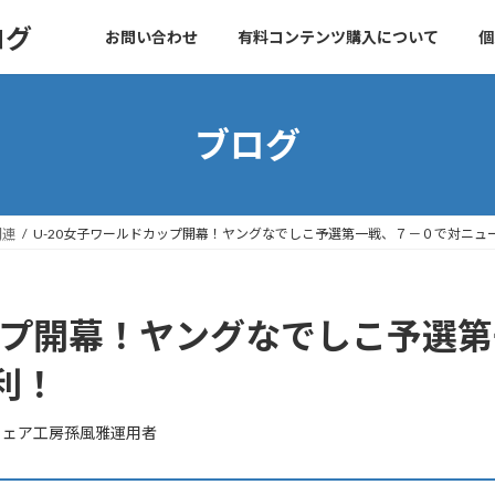
ログ
お問い合わせ
有料コンテンツ購入について
個
ブログ
関連
U-20女子ワールドカップ開幕！ヤングなでしこ予選第一戦、７－０で対ニュ
カップ開幕！ヤングなでしこ予選
利！
ウェア工房孫風雅運用者