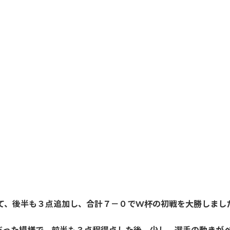
して、後半も３点追加し、合計７－０でW杯の初戦を大勝しまし
だった模様で、前半も３点程得点した後、少し、選手の動きが