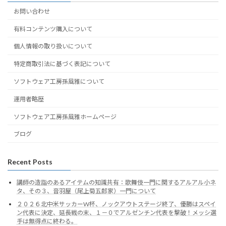
お問い合わせ
有料コンテンツ購入について
個人情報の取り扱いについて
特定商取引法に基づく表記について
ソフトウェア工房孫風雅について
運用者略歴
ソフトウェア工房孫風雅ホームページ
ブログ
Recent Posts
講師の造詣のあるアイテムの知識共有：歌舞伎一門に関するアルアル小ネ
タ、その３、音羽屋（尾上菊五郎家）一門について
２０２６北中米サッカーW杯、ノックアウトステージ終了、優勝はスペイ
ン代表に決定、延長戦の末、１－０でアルゼンチン代表を撃破！メッシ選
手は無得点に終わる。