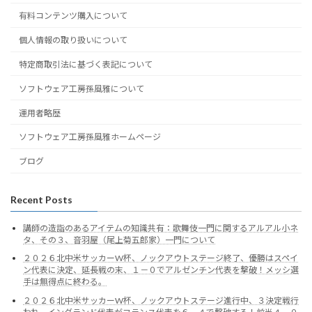
有料コンテンツ購入について
個人情報の取り扱いについて
特定商取引法に基づく表記について
ソフトウェア工房孫風雅について
運用者略歴
ソフトウェア工房孫風雅ホームページ
ブログ
Recent Posts
講師の造詣のあるアイテムの知識共有：歌舞伎一門に関するアルアル小ネ
タ、その３、音羽屋（尾上菊五郎家）一門について
２０２６北中米サッカーW杯、ノックアウトステージ終了、優勝はスペイ
ン代表に決定、延長戦の末、１－０でアルゼンチン代表を撃破！メッシ選
手は無得点に終わる。
２０２６北中米サッカーW杯、ノックアウトステージ進行中、３決定戦行