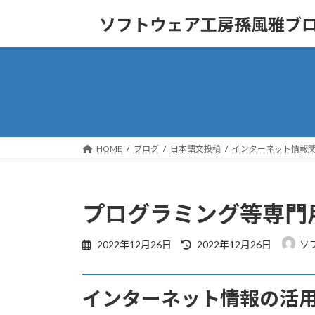
コ
ナ
ソフトウェア工房孫風雅ブ
ン
ビ
テ
ゲ
ン
ー
ツ
シ
へ
ョ
ス
ン
キ
に
ッ
移
HOME
ブログ
日本語文投稿
インターネット情報
プ
動
プログラミング等専門
最
2022年12月26日
2022年12月26日
ソ
終
更
新
インターネット情報の活
日
時