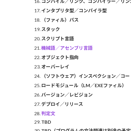
コンパイル／リンク、コンパイラー／リン
インタプリタ型／コンパイラ型
（ファィル）パス
スタック
スクリプト言語
機械語
／
アセンブリ言語
オブジェクト指向
オーバーレイ
（ソフトウェア）インスペクション／コー
ロードモジュール（LM／EXEファィル）
バージョン／レビジョン
デプロイ／リリース
判定文
TBD
TBD（プログラムの文法関連は別途の予