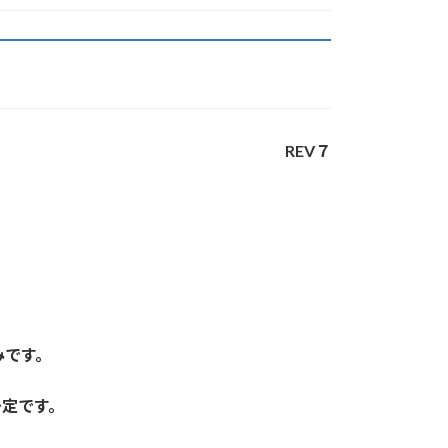
REV７
みです。
予定です。