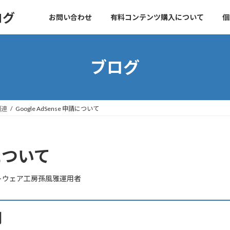
ログ
お問い合わせ
有料コンテンツ購入について
個
ブログ
関連
Google AdSense 申請について
請について
トウェア工房孫風雅運用者
用