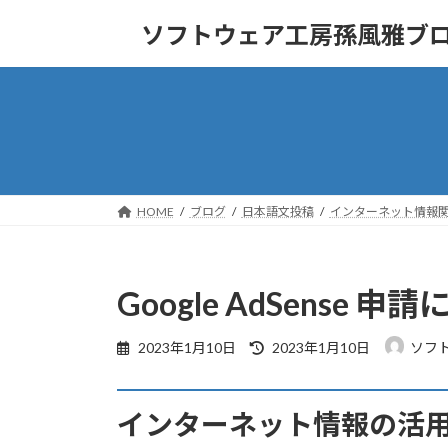
コ
ナ
ソフトウェア工房孫風雅ブ
ン
ビ
テ
ゲ
ン
ー
ツ
シ
へ
ョ
ス
ン
キ
に
ッ
移
HOME
ブログ
日本語文投稿
インターネット情報
プ
動
Google AdSense 申
最
2023年1月10日
2023年1月10日
ソフ
終
更
新
インターネット情報の活
日
時