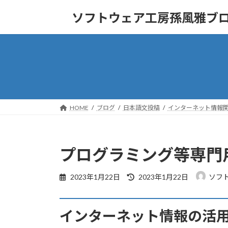
コ
ナ
ソフトウェア工房孫風雅ブ
ン
ビ
テ
ゲ
ン
ー
ツ
シ
へ
ョ
ス
ン
キ
に
ッ
移
HOME
ブログ
日本語文投稿
インターネット情報
プ
動
プログラミング等専門
最
2023年1月22日
2023年1月22日
ソフ
終
更
新
インターネット情報の活
日
時