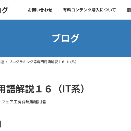
ログ
お問い合わせ
有料コンテンツ購入について
個
ブログ
関連
プログラミング等専門用語解説１６（IT系）
用語解説１６（IT系）
トウェア工房孫風雅運用者
用