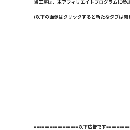
当工房は、本アフィリエイトプログラムに参
(以下の画像はクリックすると新たなタブは開
=================以下広告です==========