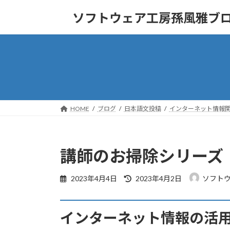
コ
ナ
ソフトウェア工房孫風雅ブ
ン
ビ
テ
ゲ
ン
ー
ツ
シ
へ
ョ
ス
ン
キ
に
ッ
移
HOME
ブログ
日本語文投稿
インターネット情報
プ
動
講師のお掃除シリーズ
最
2023年4月4日
2023年4月2日
ソフト
終
更
新
インターネット情報の活
日
時