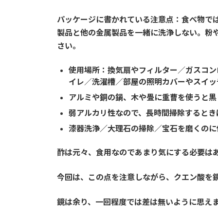
パッケージに書かれている注意点：食べ物で
製品と他の金属製品を一緒に洗浄しない。粉
さい。
使用場所：換気扇やフィルター
／
ガスコン
イレ
／
洗濯槽
／
部屋の照明カバーやスイッ
アルミや銅の鍋、木や畳に重曹を使うと黒
弱アルカリ性なので、長時間掃除するとき
漆器洗浄／大理石の掃除／宝石を磨くのに
酢は元々、食用なのであまり気にする必要は
今回は、この点を注意しながら、クエン酸を
鏡は余り、一回程度では差は無いように思え