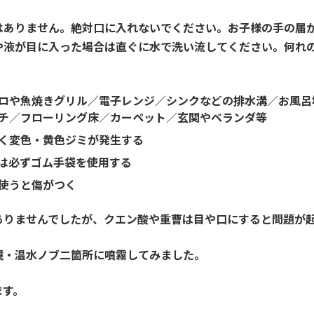
はありません。絶対口に入れないでください。お子様の手の届
や液が目に入った場合は直ぐに水で洗い流してください。何れ
ロや魚焼きグリル／電子レンジ／シンクなどの排水溝／お風呂
チ
／
フローリング床
／
カーペット
／
玄関やベランダ等
く変色・黄色ジミが発生する
は必ずゴム手袋を使用する
使うと傷がつく
ありませんでしたが、クエン酸や重曹は目や口にすると問題が
鏡・温水ノブ二箇所に噴霧してみました。
ます。