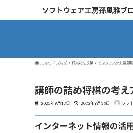
コ
ナ
ソフトウェア工房孫風雅ブ
ン
ビ
テ
ゲ
ン
ー
ツ
シ
へ
ョ
ス
ン
キ
に
ッ
移
HOME
ブログ
日本語文投稿
インターネット情報
プ
動
講師の詰め将棋の考え
最
2023年9月17日
2023年9月16日
ソフ
終
更
新
インターネット情報の活
日
時