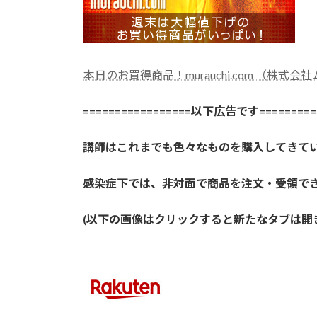
本日のお買得商品！murauchi.com （株式会
=================以下広告です==========
講師はこれまでも色々なものを購入してきて
感染症下では、非対面で商品を注文・受領で
(以下の画像はクリックすると新たなタブは開