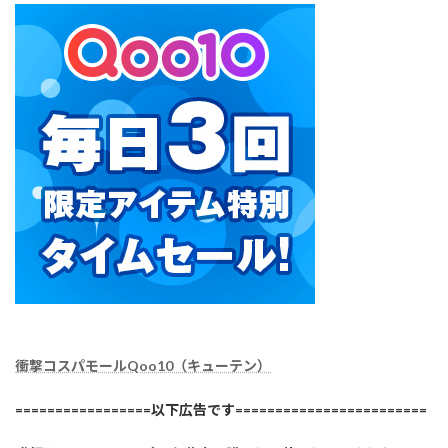
衝撃コスパモールQoo10（キューテン）
=================以下広告です========================