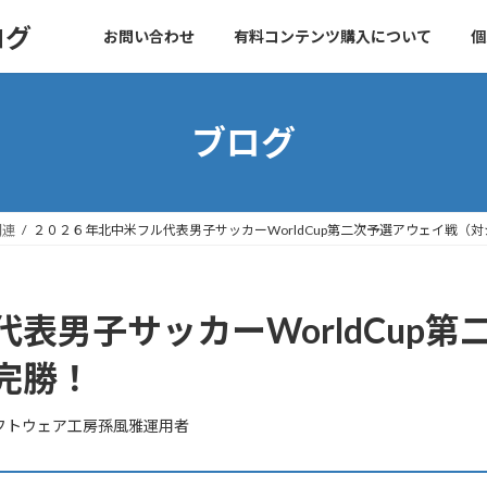
ログ
お問い合わせ
有料コンテンツ購入について
個
ブログ
関連
２０２６年北中米フル代表男子サッカーWorldCup第二次予選アウェイ戦（
表男子サッカーWorldCup
完勝！
フトウェア工房孫風雅運用者