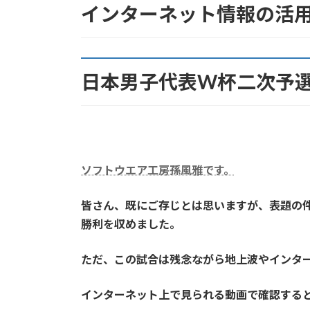
インターネット情報の活
日
時
:
日本男子代表W杯二次予
ソフトウエア工房孫風雅です。
皆さん、既にご存じとは思いますが、表題の
勝利を収めました。
ただ、この試合は残念ながら地上波やインタ
インターネット上で見られる動画で確認する