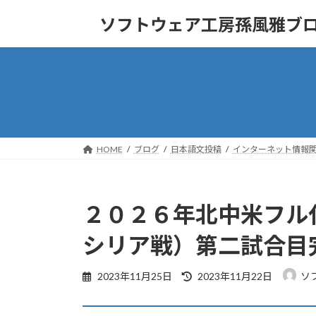
コ
ナ
ソフトウェア工房孫風雅ブ
ン
ビ
テ
ゲ
ン
ー
ツ
シ
へ
ョ
ス
ン
キ
に
ッ
移
HOME
ブログ
日本語文投稿
インターネット情報
プ
動
２０２６年北中米フル代
シリア戦）第二試合目
最
2023年11月25日
2023年11月22日
ソ
終
更
新