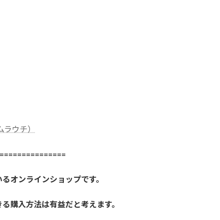
社ムラウチ）
==============
いるオンラインショップです。
きる購入方法は有益だと考えます。