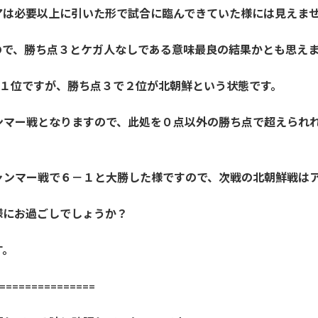
アは必要以上に引いた形で試合に臨んできていた様には見えま
ので、勝ち点３とケガ人なしである意味最良の結果かとも思え
位１位ですが、勝ち点３で２位が北朝鮮という状態です。
ンマー戦となりますので、此処を０点以外の勝ち点で超えられ
ャンマー戦で６－１と大勝した様ですので、次戦の北朝鮮戦は
様にお過ごしでしょうか？
す。
==============