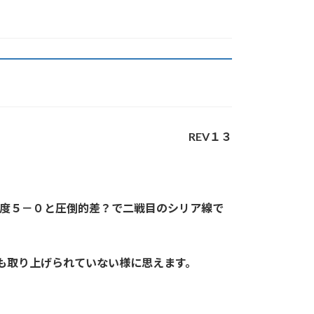
REV１３
再度５－０と圧倒的差？で二戦目のシリア線で
も取り上げられていない様に思えます。