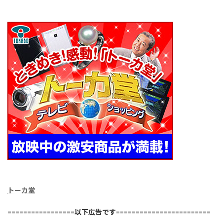
トーカ堂
=================以下広告です========================