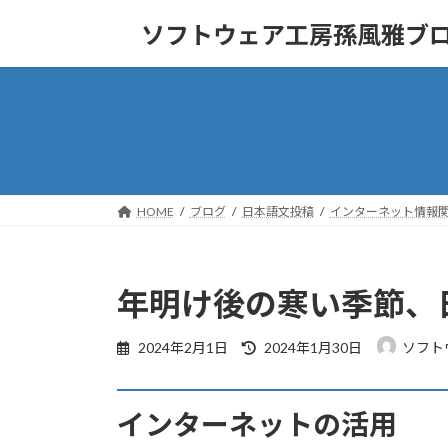
コ
ナ
ソフトウェア工房孫風雅ブ
ン
ビ
テ
ゲ
ン
ー
ツ
シ
へ
ョ
ス
ン
キ
に
ッ
移
HOME
ブログ
日本語文投稿
インターネット情報
プ
動
年明け後の寒い季節、
最
2024年2月1日
2024年1月30日
ソフト
終
更
新
インターネットの活用
日
時