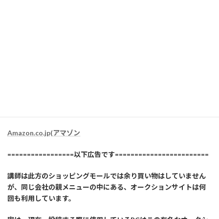
アカウントの場合は送料無料なので、送料が必要な特定の業者で
はなく、AMAZON社が送付してくるものの中から購入品を選ぶよ
うにして、利用しています。
感染症下の現在は、配送業者によって、デフォルトで置き配なの
で、ある意味、安心して利用できます。（講師は可能限り、毎回置
き配指定しています）
Amazon.co.jp(アマゾン
=================以下広告です========================
講師は此方のショッピングモールでは余り買い物はしていません
が、同じ会社の親メニューの中にある、オークションサイトは何
回も利用しています。