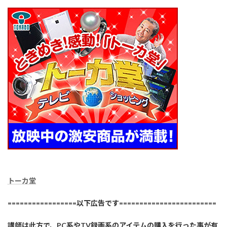
トーカ堂
=================以下広告です========================
講師は此方で、PC系やTV録画系のアイテムの購入を行った事が有