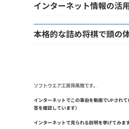
インターネット情報の活
日
時
:
本格的な詰め将棋で頭の
ソフトウエア工房孫風雅です。
インターネットでこの事由を動画でUPされて
答を確認しています）
インターネットで見られる説明を挙げてみま