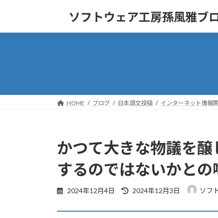
コ
ナ
ソフトウェア工房孫風雅ブ
ン
ビ
テ
ゲ
ン
ー
ツ
シ
へ
ョ
ス
ン
キ
に
ッ
移
HOME
ブログ
日本語文投稿
インターネット情報
プ
動
かつて大きな物議を醸
するのではないかとの
最
2024年12月4日
2024年12月3日
ソフ
終
更
新