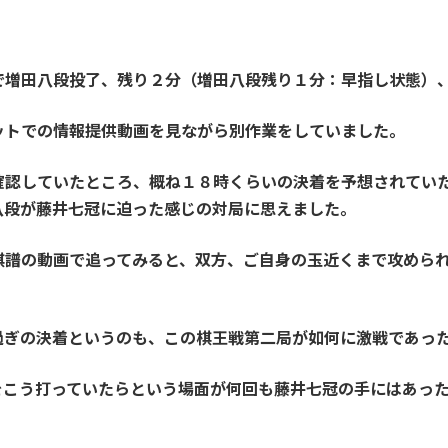
で増田八段投了、残り２分（増田八段残り１分：早指し状態）
ットでの情報提供動画を見ながら別作業をしていました。
確認していたところ、概ね１８時くらいの決着を予想されてい
八段が藤井七冠に迫った感じの対局に思えました。
棋譜の動画で追ってみると、双方、ご自身の玉近くまで攻めら
過ぎの決着というのも、この棋王戦第二局が如何に激戦であっ
をこう打っていたらという場面が何回も藤井七冠の手にはあっ
。