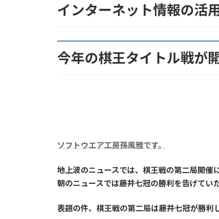
インターネット情報の活
日
時
:
今年の棋王タイトル戦が
ソフトウエア工房孫風雅です。
地上波のニュースでは、棋王戦の第二局開催
朝のニュースでは藤井七冠の勝利を告げてい
表題の件、棋王戦の第二局は藤井七冠が勝利