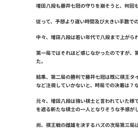
増田八段も藤井七冠の守りを崩そうと、何回
従って、予想より遅い時間及び大きい手数で
中々、増田八段は若い年代で八段まで上がら
第一局ではそれほど感じなかったのですが、
た。
結果、第二局の勝利で藤井七冠は既に棋王タ
など注視していかないと、時局での決着は？
元々、増田八段は強い棋士と言われていた様
を遮る新たな棋士の一人となりそうな予感が
尚、棋王戦の雌雄を決するハズの次局第三局