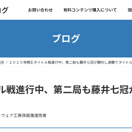
ログ
お問い合わせ
有料コンテンツ購入について
個
ブログ
関連
２０２５年棋王タイトル戦進行中、第二局も藤井七冠が勝利し連勝でタイト
ル戦進行中、第二局も藤井七冠
トウェア工房孫風雅運用者