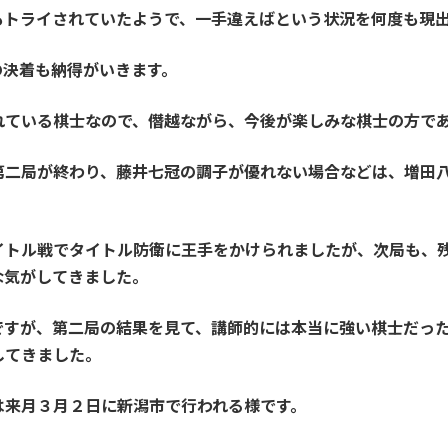
もトライされていたようで、一手違えばという状況を何度も現
の決着も納得がいきます。
れている棋士なので、僭越ながら、今後が楽しみな棋士の方で
第二局が終わり、藤井七冠の調子が優れない場合などは、増田
イトル戦でタイトル防衛に王手をかけられましたが、次局も、
な気がしてきました。
ですが、第二局の結果を見て、講師的には本当に強い棋士だっ
してきました。
は来月３月２日に新潟市で行われる様です。