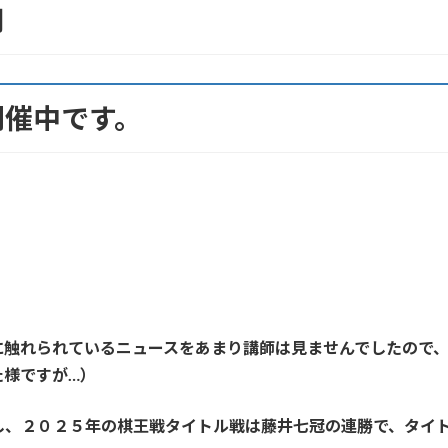
用
開催中です。
に触れられているニュースをあまり講師は見ませんでしたので
た様ですが…）
し、２０２５年の棋王戦タイトル戦は藤井七冠の連勝で、タイ