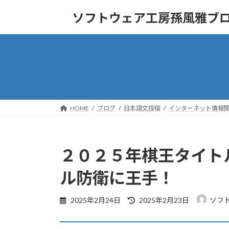
コ
ナ
ソフトウェア工房孫風雅ブ
ン
ビ
テ
ゲ
ン
ー
ツ
シ
へ
ョ
ス
ン
キ
に
ッ
移
HOME
ブログ
日本語文投稿
インターネット情報
プ
動
２０２５年棋王タイト
ル防衛に王手！
最
2025年2月24日
2025年2月23日
ソフ
終
更
新