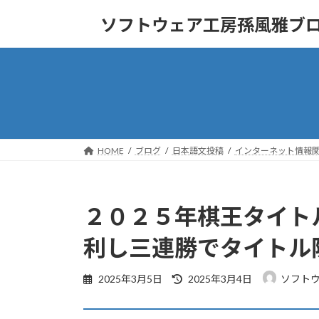
コ
ナ
ソフトウェア工房孫風雅ブ
ン
ビ
テ
ゲ
ン
ー
ツ
シ
へ
ョ
ス
ン
キ
に
ッ
移
HOME
ブログ
日本語文投稿
インターネット情報
プ
動
２０２５年棋王タイト
利し三連勝でタイトル
最
2025年3月5日
2025年3月4日
ソフト
終
更
新