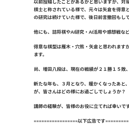
以前投稿したことがあるかと思いますが、対局
棋士と称されている様で、元々は矢倉を得意
の研究は続けていた様で、後日前言撤回もし
他にも、詰将棋やAI研究・AI活用や感想戦
得意な棋型は雁木・穴熊・矢倉と思われます
ます。
尚、増田八段は、現在の戦績が２１勝１５敗
新たな年も、３月となり、暖かくなったあと
が、皆さんはどの様にお過ごしでしょうか？
講師の経験が、皆様のお役に立てれば幸いで
=================以下広告です==========