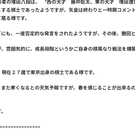
者の増田八段は、 ”西の天才 藤井聡太、東の天才 増田康
とする棋士であったようですが、矢倉は終わりと一時期コメン
て居る様です。
などにも、一度否定的な発言をされたようですが、その後、撤回
が、雰囲気的に、成長段階というかご自身の棋風なり戦法を構
、現在２７歳で東京出身の棋士である様です。
、また寒くなるとの天気予報ですが、春を感じることが出来る
す。
==============