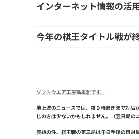
インターネット情報の活
日
時
:
今年の棋王タイトル戦が
ソフトウエア工房孫風雅です。
地上波のニュースでは、夜９時過ぎまで対局
じの方は少ないかもしれません。（翌日朝の
表題の件、棋王戦の第三局は千日手後の再対