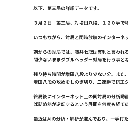
以下、第三局の詳細データです。
３月２日 第三局、対増田八段、１２０手で
いつもながら、対局と同時放映のインターネ
朝からの対局では、藤井七冠は有利と言われ
間少ないままダブルヘッダー対局を行う事と
残り持ち時間が増田八段より少ない分、また
増田八段の攻めをしのぎ切り、三連勝で
棋王
終局後にインターネット上の同対局の分析動
ば詰め筋が逆転するという展開を何度も経て
最近はAIの分析・解析が進んでおり、一手打