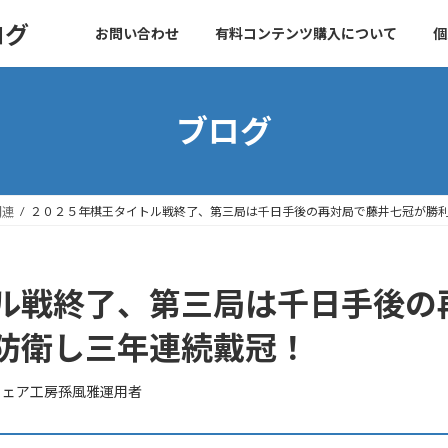
ログ
お問い合わせ
有料コンテンツ購入について
個
ブログ
関連
２０２５年棋王タイトル戦終了、第三局は千日手後の再対局で藤井七冠が勝
ル戦終了、第三局は千日手後の
防衛し三年連続戴冠！
ウェア工房孫風雅運用者