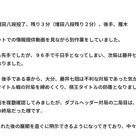
増田八段投了、残り３分（増田八段残り２分）、後手、雁木
ットでの情報提供動画を見ながら別作業をしていました。
る先手でしたが、９６手で千日手となってしまい、次局は藤井
なりました。
、後手である事から、大分、藤井七冠は不利な対局であった気
タイトル戦の対局を
締めくくり、棋王タイトルの防衛となりま
画を複数確認してみましたが、ダブルヘッダー対局の二局目は
の終局だった様です
。
たれた後の展開を直ぐに明示できるようになってきており、中