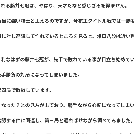
される藤井七冠は、やはり、天才だなと感じざるを得ません。
相当に強い棋士と思えるのですが、今棋王タイトル戦では一勝
者に対し連続して作れているところを見ると、増田八段は近い
有利なはずの藤井七冠が、先手で敗れている事が目立ち始めて
後手勝負の対局になってしまいました。
第四局で敗戦しています。
くなった？との見方が出ており、勝手ながら心配になってしま
確認する件に関連し、第三局と遅ればせながら調べてみました