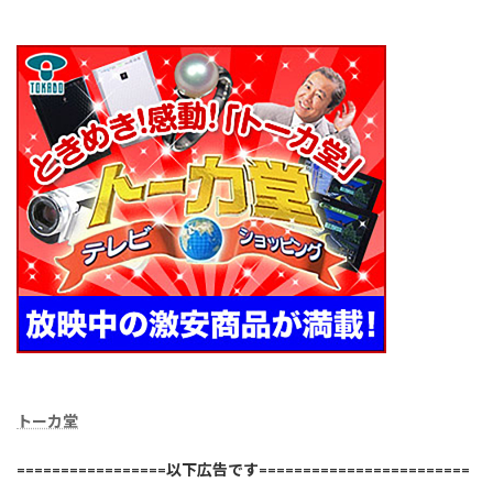
トーカ堂
=================以下広告です========================