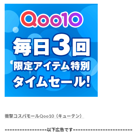
衝撃コスパモールQoo10（キューテン）
=================以下広告です========================