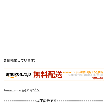
講師はいろんなものを、此方のオンラインストアで購入している
有料会員（プライム）です。又、個人事業主を初めてから、事業
主としての有料アカウントも別に取得して利用しています。
雑誌からペン一本など小さいものでも、講師が契約している有料
アカウントの場合は送料無料なので、送料が必要な特定の業者で
はなく、AMAZON社が送付してくるものの中から購入品を選ぶよ
うにして、利用しています。
感染症下の現在は、配送業者によって、デフォルトで置き配なの
で、ある意味、安心して利用できます。（講師は可能限り、毎回置
き配指定しています）
Amazon.co.jp(アマゾン
=================以下広告です========================