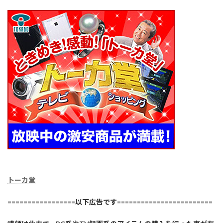
トーカ堂
=================以下広告です========================