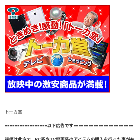
トーカ堂
=================以下広告です========================
講師は此方で、PC系やTV録画系のアイテムの購入を行った事が有