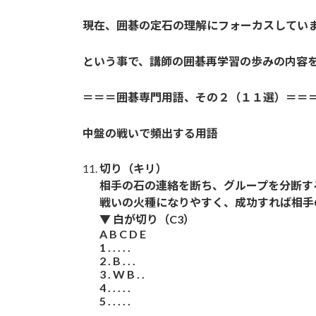
現在、囲碁の定石の理解にフォーカスしてい
という事で、講師の囲碁再学習の歩みの内容
＝＝＝囲碁専門用語、その２（１１選）＝＝
中盤の戦いで頻出する用語
切り（キリ）
相手の石の連絡を断ち、グループを分断す
戦いの火種になりやすく、成功すれば相手
▼ 白が切り（C3）
A B C D E
1 . . . . .
2 . B . . .
3 . W B . .
4 . . . . .
5 . . . . .