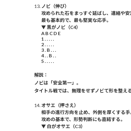
ノビ（伸び）
攻められた石をまっすぐ延ばし、連絡や安
最も基本的で、最も堅実な応手。
▼ 黒がノビ（C4）
A B C D E
1 . . . . .
2 . . . . .
3 . B . . .
4 . . B . .
5 . . . . .
解説：
ノビは「安全第一」。
タイトル戦では、無理をせずノビて形を整え
オサエ（押さえ）
相手の進行方向を止め、外側を厚くする手
攻めの基本で、形勢判断にも直結する。
▼ 白がオサエ（C3）