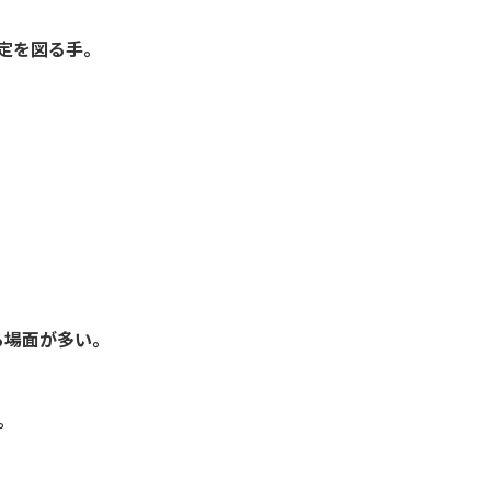
定を図る手。
る場面が多い。
。