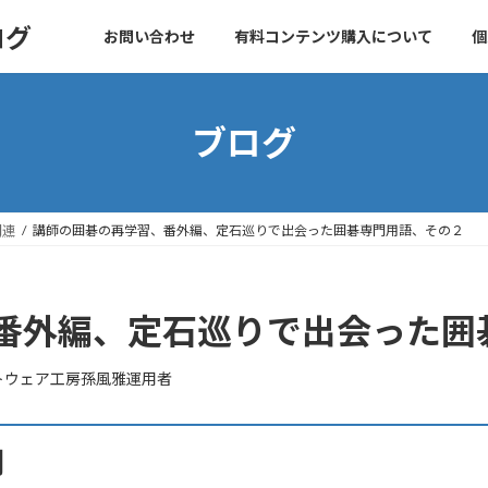
ログ
お問い合わせ
有料コンテンツ購入について
個
ブログ
関連
講師の囲碁の再学習、番外編、定石巡りで出会った囲碁専門用語、その２
番外編、定石巡りで出会った囲
トウェア工房孫風雅運用者
用