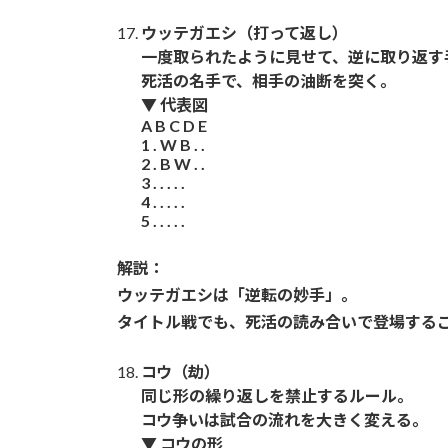
ウッテガエシ（打って返し）
一度取られたように見せて、逆に取り返す
死活の名手で、相手の油断を突く。
▼ 代表図
A B C D E
1 . W B . .
2 . B W . .
3 . . . . .
4 . . . . .
5 . . . . .
解説：
ウッテガエシは「逆転の妙手」。
タイトル戦でも、死活の読み合いで登場する
コウ（劫）
同じ形の繰り返しを禁止するルール。
コウ争いは試合の流れを大きく変える。
▼ コウの形