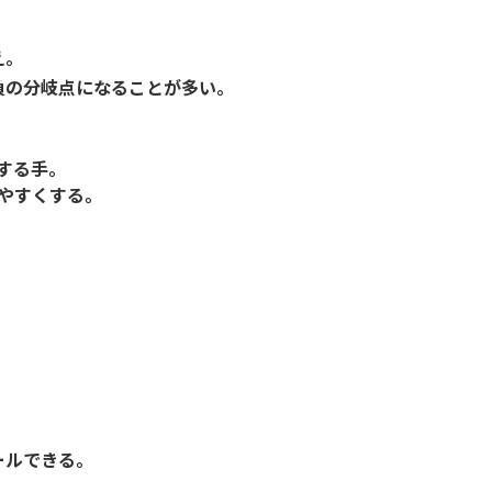
え。
負の分岐点になることが多い。
する手。
やすくする。
ールできる。