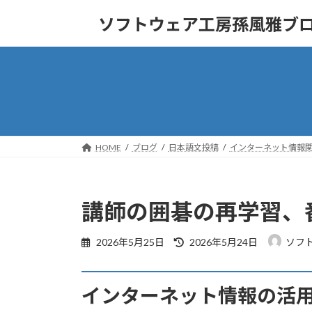
コ
ナ
ソフトウェア工房孫風雅ブ
ン
ビ
テ
ゲ
ン
ー
ツ
シ
へ
ョ
ス
ン
キ
に
ッ
移
HOME
ブログ
日本語文投稿
インターネット情報
プ
動
講師の囲碁の再学習、
最
2026年5月25日
2026年5月24日
ソフ
終
更
新
インターネット情報の活
日
時