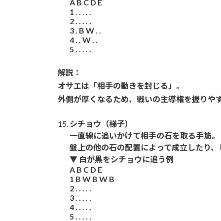
A B C D E
1 . . . . .
2 . . . . .
3 . B W . .
4 . . W . .
5 . . . . .
解説：
オサエは「相手の動きを封じる」。
外側が厚くなるため、戦いの主導権を握りや
シチョウ（梯子）
一直線に追いかけて相手の石を取る手筋。
盤上の他の石の配置によって成立したり、
▼ 白が黒をシチョウに追う例
A B C D E
1 B W B W B
2 . . . . .
3 . . . . .
4 . . . . .
5 . . . . .