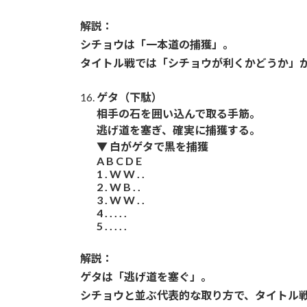
解説：
シチョウは「一本道の捕獲」。
タイトル戦では「シチョウが利くかどうか」
ゲタ（下駄）
相手の石を囲い込んで取る手筋。
逃げ道を塞ぎ、確実に捕獲する。
▼ 白がゲタで黒を捕獲
A B C D E
1 . W W . .
2 . W B . .
3 . W W . .
4 . . . . .
5 . . . . .
解説：
ゲタは「逃げ道を塞ぐ」。
シチョウと並ぶ代表的な取り方で、タイトル