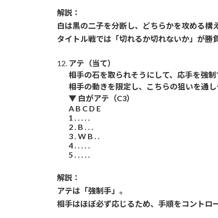
解説：
白は黒の二子を分断し、どちらかを攻める構
タイトル戦では「切れるか切れないか」が勝
アテ（当て）
相手の石を取られそうにして、応手を強制
相手の動きを限定し、こちらの狙いを通し
▼ 白がアテ（C3）
A B C D E
1 . . . . .
2 . B . . .
3 . W B . .
4 . . . . .
5 . . . . .
解説：
アテは「強制手」。
相手はほぼ必ず応じるため、手順をコントロ