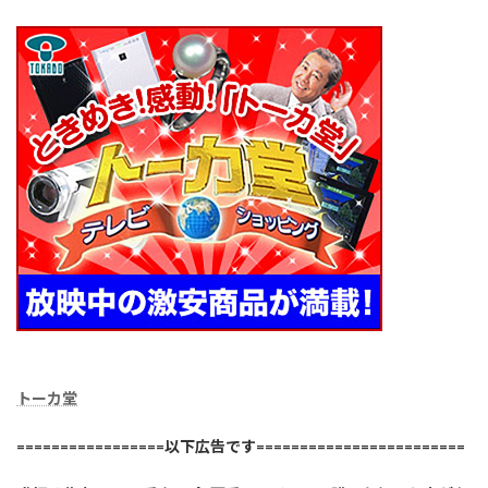
トーカ堂
=================以下広告です========================