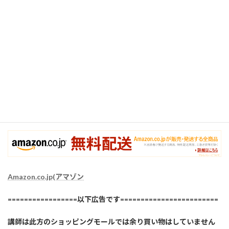
主としての有料アカウントも別に取得して利用しています。
雑誌からペン一本など小さいものでも、講師が契約している有料
アカウントの場合は送料無料なので、送料が必要な特定の業者で
はなく、AMAZON社が送付してくるものの中から購入品を選ぶよ
うにして、利用しています。
感染症下の現在は、配送業者によって、デフォルトで置き配なの
で、ある意味、安心して利用できます。（講師は可能限り、毎回置
き配指定しています）
Amazon.co.jp(アマゾン
=================以下広告です========================
講師は此方のショッピングモールでは余り買い物はしていません