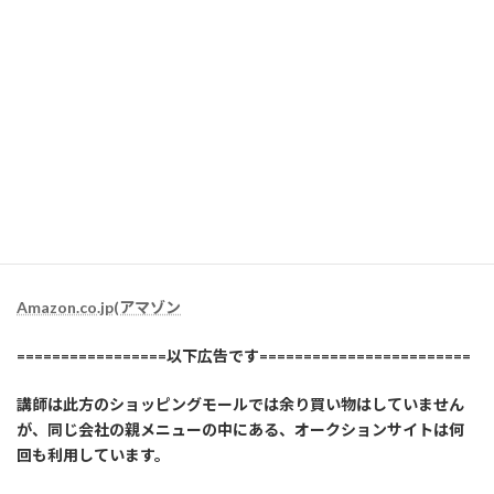
アカウントの場合は送料無料なので、送料が必要な特定の業者で
はなく、AMAZON社が送付してくるものの中から購入品を選ぶよ
うにして、利用しています。
感染症下の現在は、配送業者によって、デフォルトで置き配なの
で、ある意味、安心して利用できます。（講師は可能限り、毎回置
き配指定しています）
Amazon.co.jp(アマゾン
=================以下広告です========================
講師は此方のショッピングモールでは余り買い物はしていません
が、同じ会社の親メニューの中にある、オークションサイトは何
回も利用しています。