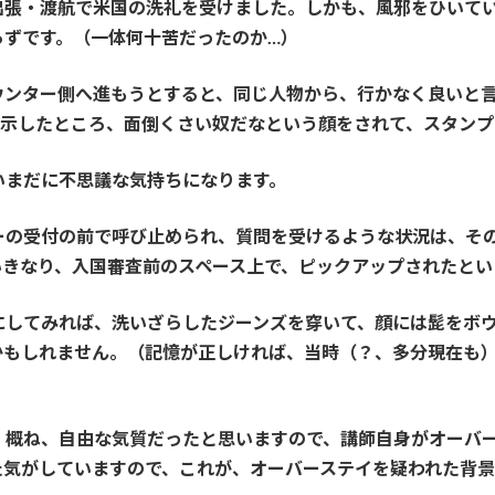
出張・渡航で米国の洗礼を受けました。しかも、風邪をひいて
らずです。（一体何十苦だったのか…）
ウンター側へ進もうとすると、同じ人物から、行かなく良いと
表示したところ、面倒くさい奴だなという顔をされて、スタン
いまだに不思議な気持ちになります。
ーの受付の前で呼び止められ、質問を受けるような状況は、そ
いきなり、入国審査前のスペース上で、ピックアップされたとい
にしてみれば、洗いざらしたジーンズを穿いて、顔には髭をボ
かもしれません。（記憶が正しければ、当時（？、多分現在も
、概ね、自由な気質だったと思いますので、講師自身がオーバ
た気がしていますので、これが、オーバーステイを疑われた背