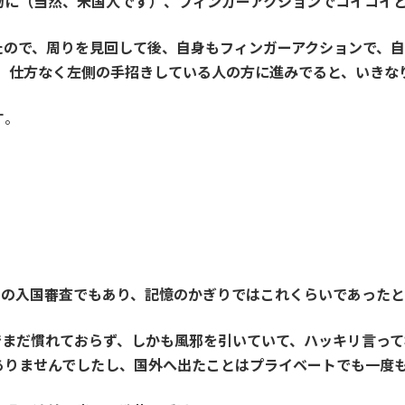
物に（当然、米国人です）、フィンガーアクションでコイコイ
たので、周りを見回して後、自身もフィンガーアクションで、
ずに、仕方なく左側の手招きしている人の方に進みでると、いき
す
。
ての
入国審査
でもあり、記憶のかぎりではこれくらいであったと
でまだ慣れておらず、しかも風邪を引いていて、ハッキリ言っ
ありませんでしたし、国外へ出たことはプライベートでも一度